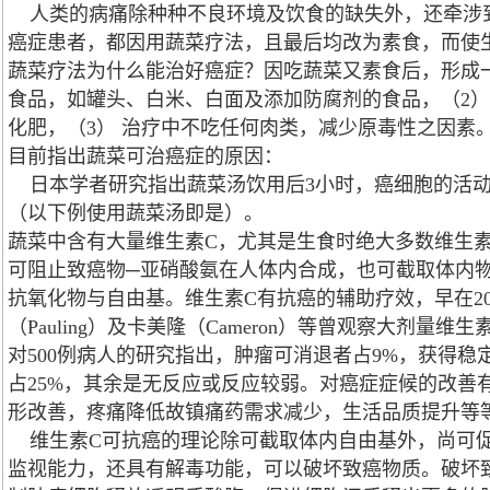
人类的病痛除种种不良环境及饮食的缺失外，还牵涉
癌症患者，都因用蔬菜疗法，且最后均改为素食，而使
蔬菜疗法为什么能治好癌症？因吃蔬菜又素食后，形成
食品，如罐头、白米、白面及添加防腐剂的食品，（2
化肥，（3） 治疗中不吃任何肉类，减少原毒性之因素
目前指出蔬菜可治癌症的原因：
日本学者研究指出蔬菜汤饮用后3小时，癌细胞的活动
（以下例使用蔬菜汤即是）。
蔬菜中含有大量维生素C，尤其是生食时绝大多数维生
可阻止致癌物─亚硝酸氨在人体内合成，也可截取体内
抗氧化物与自由基。维生素C有抗癌的辅助疗效，早在2
（Pauling）及卡美隆（Cameron）等曾观察大剂量
对500例病人的研究指出，肿瘤可消退者占9%，获得稳
占25%，其余是无反应或反应较弱。对癌症症候的改善
形改善，疼痛降低故镇痛药需求减少，生活品质提升等
维生素C可抗癌的理论除可截取体内自由基外，尚可
监视能力，还具有解毒功能，可以破坏致癌物质。破坏