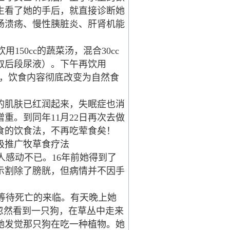
生看了她的手后，就直接诊断她
肠溃疡、慢性胰脏炎、肝肾机能
50cc的蔬菜汤，混合30cc
取后段尿液）。下午再饮用
品，饮食内容彻底改变为自然食
的肌肤已红润起来，失眠症也消
重。到同年11月22日再次去做
食的饮食法，不再吃荤食矣！
极推广牧草食疗法
感动不已。16年前她得到了
示割除了膀胱，但病情并不因手
等待死亡的来临。有天晚上她
忽然看到一只狗，在草丛中走来
她发觉那只狗在吃一种植物。她