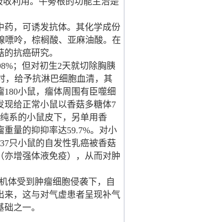
吸收利用。牛蒡根的功能主治是
是一补气的中药，可诱发抗体。其化学成份
质、腺嘌呤，棕榈酸、亚麻油酸。在
菇的抗癌研究。
8%；但对初生2天就切除胸胰
同时，给予抗淋巴细胞血清，其
180小鼠，瘤体周围有臣噬细
发现给正常小鼠以香菇多糖体7
到纯系的小鼠皮下，另单用香
重量的抑抑率达59.7%。对小
37只小鼠的自发性乳癌被香菇
（亦增强体液免疫），从而对肿
机体受到肿瘤细胞侵袭下，自
出来，这与对气虚患者呈现补气
基础之一。