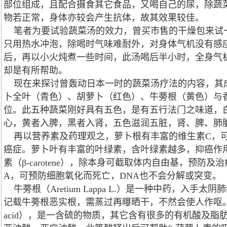
部位组成，且配合摄食其它食品，又喝自己的尿，除蔬
物若正常，身体亦较会产生抗体，故其效果较佳。
笔者为要试验蔬菜汤的效力，曾买市售的干燥包来试
只用热水冲泡，除喝时气味难耐外，对身体气机没有感
后，再以小火炖煮一些时间，此汤喝后半小时，全身气
却是有所帮助。
现在来探讨曾轰动日本一时的蔬菜汤疗法的内容，其
卜全叶（青色）、胡萝卜（红色）、牛蒡根（黄色）与
位。此五种蔬菜刚好具有五色，是有五行法门之味道，
心，黄者入脾，黑者入肾，五色滋润五脏，肾、脾、肺
再以营养素及药理观之，萝卜根有丰富的维生素C，
癌症。萝卜叶有丰富的叶绿素，含叶绿素越多，抑癌作用
素（β-carotene），除本身可截取体内自由基，预防
A，可预防细胞氧化而死亡，DNA也不会分解或突变。
牛蒡根（Aretium Lappa L.）是一种中药，入手
记载牛蒡根恶实根，需蒸过再曝晒干，不然会使人作呕。牛
acid），是一含硫的物质，其它含有很多的有机酸及脂