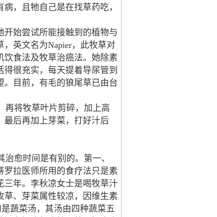
有病，且牠自己是在找草药吃，
她开始尝试所能接触到的植物与
英文名为Napier，此牧草对
机饮食法及牧草治癌法。她除素
活得很充实，每天提着导尿管到
望。目前，有毛的狼尾草已由台
，再将牧草叶片剪碎，加上高
，最后再加上芽菜，打好汁后
其治愈时间是有别的。第一、
蒂罗拉医师所用的食疗法只是素
花三年。李秋凉女士是喝牧草汁
牧草、芽菜属性较凉，因维生素
的是蔬菜汤，其汤由四种蔬菜五