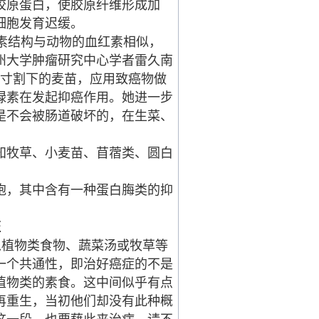
胶原蛋白，使胶原纤维形成加
细胞发育迟缓。
素结构与动物的血红素相似，
州大学肿瘤研究中心学者雷久南
4寸割下的麦苗，应用致癌物做
绿素在发起抑癌作用。她进一步
是不会被肠道破坏的，在生菜、
知牧草、小麦苗、苜蓿类、圆白
胞，其中含有一种蛋白脢类的抑
证
植物类食物、蔬菜汤或牧草等
一个共通性，即治好癌症的不是
植物类的素食。这中间似乎有点
再重生，当初他们却没有此种概