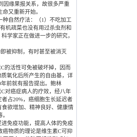
到因缘果报关系，故很多严重
生命又重新开始。
一种自然疗法：（1）不吃加工
）有机疏菜也没有用过杀虫剂和
。科学家正在做进一步的研究，
即被抑制，有时甚至被消灭
素C的活性可免被破坏掉，因而
物质氧化后所产生的自由基，详
0年前就有报告提出。鲍林
维生素C对癌症病人的疗效，经八年
定者占20%，癌细胞生长延迟者
有食欲增加、精神良好、健康情
等。
促进免疫功能，提高人体的免疫
致癌物质的理论是维生素C可抑