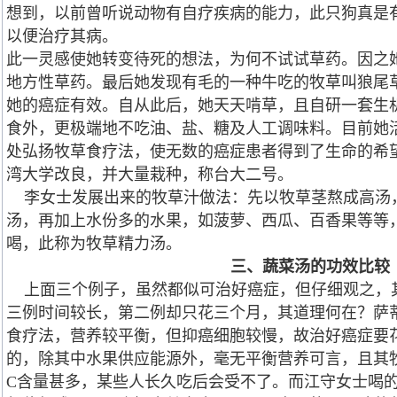
想到，以前曾听说动物有自疗疾病的能力，此只狗真是
以便治疗其病。
此一灵感使她转变待死的想法，为何不试试草药。因之
地方性草药。最后她发现有毛的一种牛吃的牧草叫狼尾草，
她的癌症有效。自从此后，她天天啃草，且自研一套生
食外，更极端地不吃油、盐、糖及人工调味料。目前她
处弘扬牧草食疗法，使无数的癌症患者得到了生命的希
湾大学改良，并大量栽种，称台大二号。
李女士发展出来的牧草汁做法：先以牧草茎熬成高汤
汤，再加上水份多的水果，如菠萝、西瓜、百香果等等
喝，此称为牧草精力汤。
三、蔬菜汤
的功效比较
上面三个例子，虽然都似可治好癌症，但仔细观之，
三例时间较长，第二例却只花三个月，其道理何在？萨
食疗法，营养较平衡，但抑癌细胞较慢，故治好癌症要
的，除其中水果供应能源外，毫无平衡营养可言，且其
C含量甚多，某些人长久吃后会受不了。而江守女士喝