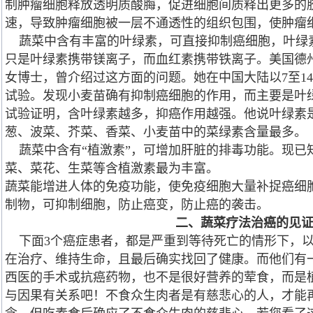
制肿瘤细胞释放透明质酸脢，促进细胞间质释出更多的
速，导致肿瘤细胞被一层不通透性的组织包围，使肿瘤
蔬菜中含有丰富的叶绿素，可直接抑制癌细胞，叶绿
只是叶绿素携带镁离子，而血红素携带铁离子。美国德
女博士，曾介绍过这方面的问题。她在中国大陆以7至1
试验。发现小麦苗确有抑制癌细胞的作用，而主要是叶
试验证明，含叶绿素越多，抑癌作用越强。他说叶绿素
葱、波菜、芥菜、香菜、小麦苗中的菜绿素含量最多。
蔬菜中含有“植激素”，可增加肝脏的排毒功能。现已
菜、菜花、生菜等含植激素最为丰富。
蔬菜能增进人体的免疫功能，使免疫细胞大量补捉癌细
制物，可抑制细胞，防止癌变，防止癌的袭击。
二、蔬菜疗
法治癌的见
下面3个癌症患者，都是严重到等待死亡的情形下，以
在治疗、维持生命，且最后确实找回了健康。而他们有
西医的手术或抗癌药物，也不是很好营养的荤食，而是
与因果有关系吧！不食众生肉者是有慈悲心的人，才能