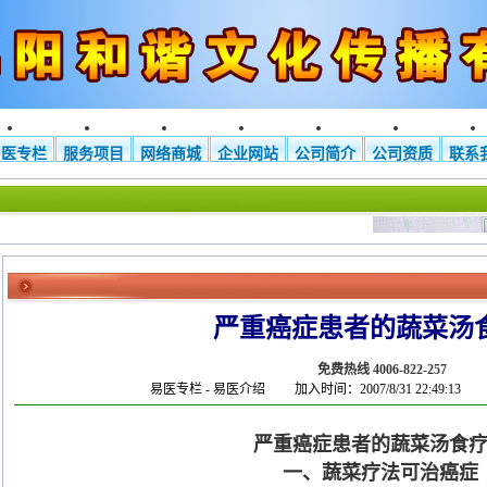
易医专栏
服务项目
网络商城
企业网站
公司简介
公司资质
联系
严重癌症患者的蔬菜汤
八卦化煞镜（大小
免费电话
配套…
82
免费热线 4006-822-257
易医专栏
-
易医介绍
加入时间：2007/8/31 22:49:13
严重癌症患者的蔬菜汤食
一、蔬菜疗法可治癌症