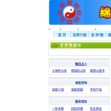
首 页
名师介绍
吉 祥 物
每日占卜
土地杯占卦
铜钱卦占卦
爱情占星术
易医咨询
易医介绍
易医答疑
专利产品
服务项目
一卦多断
四柱命理
优生择吉