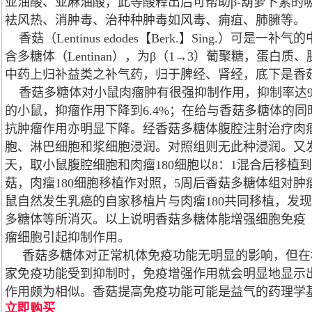
亚油酸、亚麻油酸，此等酸释出后可帮助β-葫萝卜素的
袪风热、消肿毒、治种种肿毒如风毒、痈疽、肺臃等。
香菇（Lentinus edodes【Berk.】Sing.）可
含多糖体（Lentinan），为β（1→3）葡聚糖，蛋白
中药上归补益类之补气药，归于脾经、肾经，底下是香
香菇多糖体对小鼠肉瘤肿有很强抑制作用，抑制率达9
的小鼠，抑瘤作用下降到6.4%；在给与香菇多糖体的
抗肿瘤作用亦明显下降。经香菇多糖体腹腔注射治疗肉瘤
胞、淋巴细胞和浆细胞浸润。对照组则无此种浸润。又
天，取小鼠腹腔细胞和肉瘤180细胞以8：1混合后移植
菇，肉瘤180细胞移植作对照，5周后香菇多糖体组对肿瘤
鼠自然发生乳癌的自家移植片与肉瘤180共同移植，发现
多糖体等所消灭。以上说明香菇多糖体能增强细胞免疫
瘤细胞引起抑制作用。
香菇多糖体对正常机体免疫功能无明显的影响，但在
家免疫功能受到抑制时，免疫增强作用就会明显地显示
作用颇为相似。香菇提高免疫功能可能是益气的药理学
立即购买