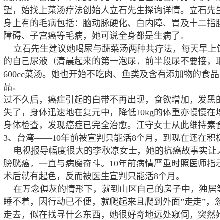
望，始找上菜汤疗法创始人立石先生探询详情。立石先
身上有的毛病包括：脑动脉硬化、白内障、胃及十二指
障碍、子宫癌等毛病，她可说全身都是生病了。
立石先生建议她喝尿与蔬菜汤两种共疗法，每天早上饮用1
的自己尿液（清晨起来的第一泡尿，前半段尿不要接，
600cc菜汤。她也开始不吃肉、鱼类及含有添加物的食
品。
过不久后，癌症引起的白带不再出现，食欲增加，发黑
失了，身体迅速地在复元中，降低10kg的体重亦慢慢在增
身体检查，发现癌症已完全治愈。江守女士从此维持素
3、台湾——10年前被宣判只能活8个月，到现在还在积
电视报导幅度很大的李秋凉女士，她的抗癌故事实让人
膀胱癌，一直与病魔奋斗。10年前病情严重时照医师指
术后就有起色，反而被医生宣判只能活8个月。
在万念俱灰的情形下，就到山区自己的房子中，独居
睡不着，因行动已不便，就爬起来且爬到外面”走走”，
走去，似在找寻什么东西，她很好奇地远处窥伺，突然