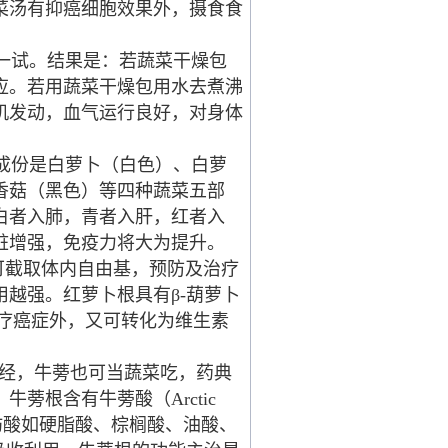
菜汤有抑癌细胞效果外，摄食食
一试。结果是：若蔬菜干燥包
应。若用蔬菜干燥包用水去煮沸
机发动，血气运行良好，对身体
成份是白萝卜（白色）、白萝
香菇（黑色）等四种蔬菜五部
白者入肺，青者入肝，红者入
脏增强，免疫力将大为提升。
可截取体内自由基，预防及治疗
越强。红萝卜根具有β-葫萝卜
及治疗癌症外，又可转化为维生素
太阴肺经，牛蒡也可当蔬菜吃，药典
蒡根含有牛蒡酸（Arctic
肪酸如硬脂酸、棕榈酸、油酸、