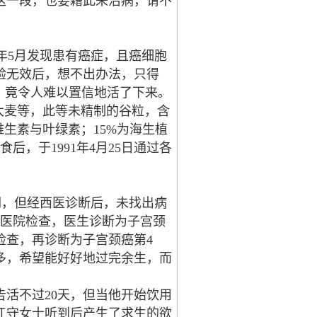
这一段，也要藉此来治病，请不
年5月发现患有癌症，且癌细胞
验无效后，想不出办法，只得
，竟令人难以置信地活了下来。
大麦等，此等未精制的谷粒，含
生素与叶绿素；15%为海生植
，于1991年4月25日通过各
倒，但经西医诊断后，未找出病
往医院检查，医生诊断为子宫颈
检查，再诊断为子宫颈癌第4
多，希望能好好地过完余生，而
活不过20天，但当他开始饮用
江守女士听到后产生了求生的欲