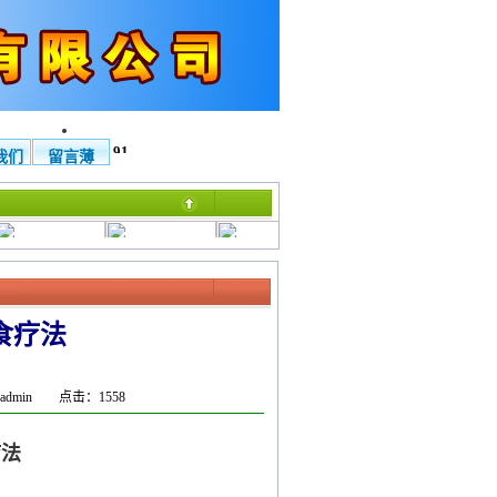
欢迎拨打本公司免费电话4007-116-591
我们
留言薄
食疗法
：4006-
铜制麒麟 免费热线
铜制镇宅龙龟 免费
铜制文昌塔 免费热
铜公鸡 免费热线
2-2…
…
热…
线…
40…
 admin 点击：1558
疗法