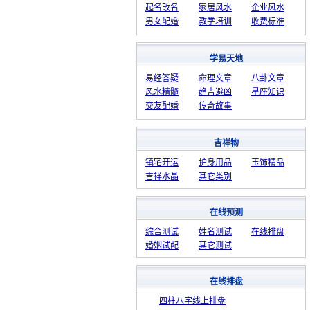
起名改名
家居风水
企业风水
男女配婚
教学培训
收费标准
学易天地
易经答疑
命理文章
八卦文章
风水精髓
趋吉避凶
星座知识
交友配婚
传奇故事
吉祥物
镇宅开运
护身用品
玉饰精品
吉祥水晶
其它类别
在线预测
综合测试
姓名测试
在线排盘
婚姻试配
其它测试
在线排盘
四柱八字线上排盘