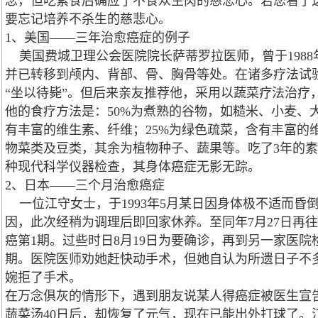
念，但吃素食后确应了不食众生肉的慈悲心。若您看了
要忘记培养不杀生的慈悲心。
1、美国——三年治愈癌症的例子
美国费城卫理公会医院院长萨蒂罗拉医师，曾于1988
并已转移到颅内、背部、骨、胸骨等处。在诸多疗法试
“坐以待毙”。但后来亲友推荐他，采用以蔬菜疗法治疗
他的食疗方法是：50%为煮熟的谷物，如糙米、小麦、
有丰富的维生素、纤维；25%为绿色疏菜，含有丰富的维
物菜类及豆类，其余为植物种子、蔬果等。吃了3年的素食后
种现代科学仪器检查，其身体癌症无影无踪。
2、日本——三个月治愈癌症
一位江守女士，于1993年5月某日因身体极不适而昏
因，此次经稍为调理后即回家休养。至同年7月27日再
癌第1期。过些时日8月19日为要确诊，再到另一家医院
期。医院医师劝她赶快动手术，但她自认为所遗日子不
婉拒了手术。
在万念俱灰的情形下，遇到朋友说某人得癌症被医生宣告
蔬菜汤40日后，却恢复了元气，现在已能出外打球了。