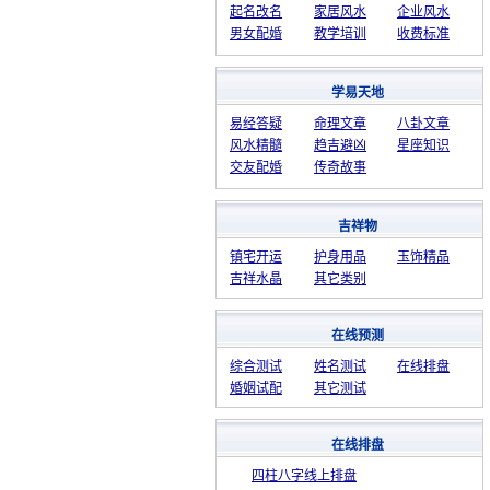
起名改名
家居风水
企业风水
男女配婚
教学培训
收费标准
学易天地
易经答疑
命理文章
八卦文章
风水精髓
趋吉避凶
星座知识
交友配婚
传奇故事
吉祥物
镇宅开运
护身用品
玉饰精品
吉祥水晶
其它类别
在线预测
综合测试
姓名测试
在线排盘
婚姻试配
其它测试
在线排盘
四柱八字线上排盘