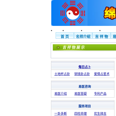
首 页
名师介绍
吉 祥 物
每日占卜
土地杯占卦
铜钱卦占卦
爱情占星术
易医咨询
易医介绍
易医答疑
专利产品
服务项目
一卦多断
四柱命理
优生择吉