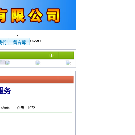
话4007-116-591
我们
留言薄
服务
免费电话：4006-
铜制麒麟 免费热线
铜制镇宅龙龟 免费
铜制文昌塔 免费热
铜公鸡 
822-2…
…
热…
线…
4
 admin 点击：1072