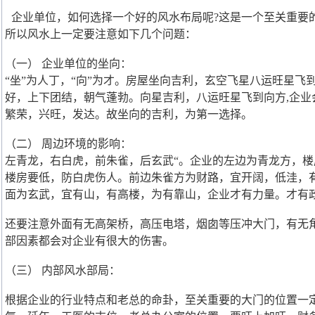
企业单位，如何选择一个好的风水布局呢?这是一个至关重要
所以风水上一定要注意如下几个问题：
（一） 企业单位的坐向：
“坐”为人丁，“向”为才。房屋坐向吉利，玄空飞星八运旺星飞
好，上下团结，朝气蓬勃。向星吉利，八运旺星飞到向方,企业
繁荣，兴旺，发达。故坐向的吉利，为第一选择。
（二） 周边环境的影响：
左青龙，右白虎，前朱雀，后玄武“。企业的左边为青龙方，
楼房要低，防白虎伤人。前边朱雀方为财路，宜开阔，低洼，
面为玄武，宜有山，有高楼，为有靠山，企业才有力量。才有
还要注意外面有无高架桥，高压电塔，烟囱等压冲大门，有无
部因素都会对企业有很大的伤害。
（三） 内部风水部局：
根据企业的行业特点和老总的命卦，至关重要的大门的位置一