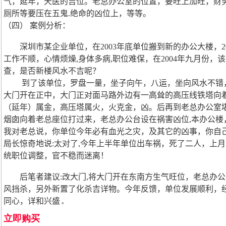
气，延年，天医的吉位。老总办公室的位置，要旺上加旺，财
厕所等要压在五鬼.绝命的凶位上，等等。
（四） 案例分析：
深圳市某企业单位，在2003年底单位搬到新的办公大楼，2
工作不顺，心情烦燥,身体多病,职位难保，在2004年九月份
查，是否新楼风水不吉呢？
到了该单位，罗盘一量，坐子向午，八运，坐向风水不错，
大门开在正中，大门正对面马路外边有一高耸的高压线铁塔向
（延年）属金，高压塔属火，火克金，凶。后再到老总办公室堪
烟囱向着老总座位打过来，老总办公台设在祸害凶位,本办公楼
我对老总说，你单位今年必有血光之灾，及其它的凶事，你自
局长惊奇地说:太对了,今年上半年单位出车祸，死了二人，上
统职位调整，官不稳而迷离！
后笔者建议:改大门,将大门开在东南方生气旺位，老总办公
风挡杀，另外新置了化杀吉详物。今年反馈，单位发展顺利，经
同心，详和兴盛
。
立即购买