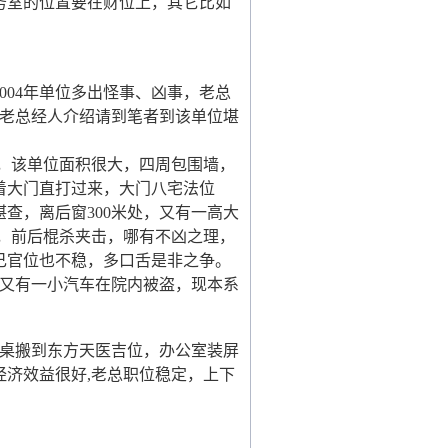
务室的位置要在财位上，其它比如
004年单位多出怪事、凶事，老总
，该老总经人介绍请到笔者到该单位堪
该单位面积很大，四周包围墙，
着大门直打过来，大门八宅法位
查，离后窗300米处，又有一高大
，前后棍杀夹击，哪有不凶之理，
己官位也不稳，多口舌是非之争。
月又有一小汽车在院内被盗，现本系
桌搬到东方天医吉位，办公室装屏
济效益很好,老总职位稳定，上下